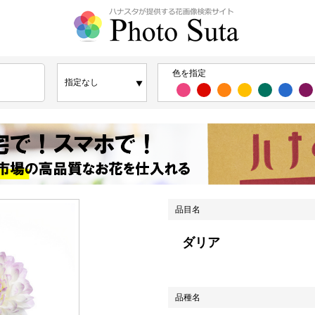
色を指定
品目名
ダリア
品種名