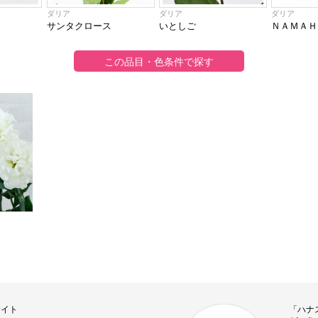
ダリア
ダリア
ダリア
サンタクロース
いとしご
ＮＡＭＡＨＡ
サイト
「ハナ