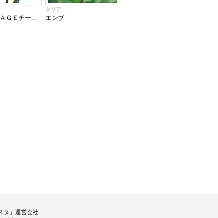
ダリア
ＧＥチー...
エンブ
スタ」運営会社