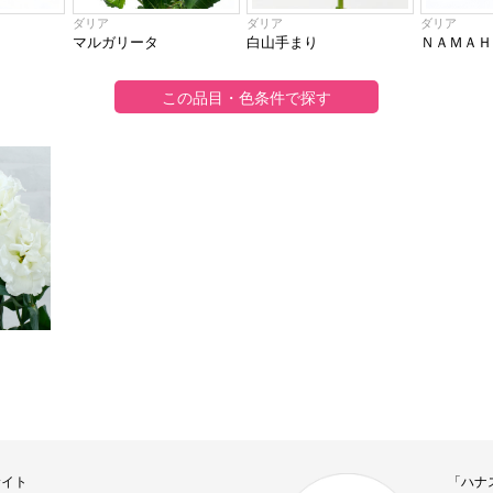
ダリア
ダリア
ダリア
マルガリータ
白山手まり
ＮＡＭＡＨＡ
サイト
「ハナ