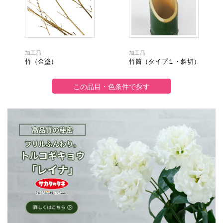
加工品
加工品
竹（金塗）
竹筒（タイプ１・斜切）