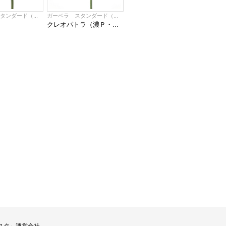
タンダード（...
ガーベラ スタンダード（...
クレオパトラ（濃Ｐ・...
スタ」運営会社