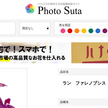
色を指定
品目名
ラン ファレノプシス
品種名