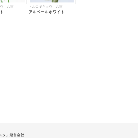
ョウ 八重
トルコギキョウ 八重
ト
アルベールホワイト
スタ」運営会社