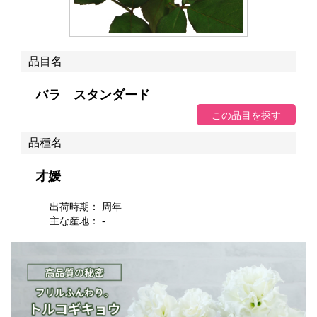
品目名
バラ スタンダード
品種名
才媛
出荷時期： 周年
主な産地： -