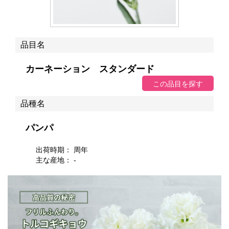
品目名
カーネーション スタンダード
品種名
パンパ
出荷時期： 周年
主な産地： -