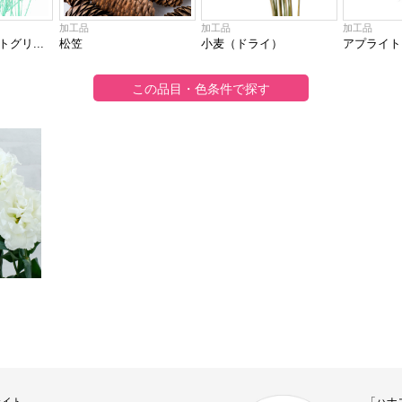
加工品
加工品
加工品
グリ...
松笠
小麦（ドライ）
アプライト
サイト
「ハナ