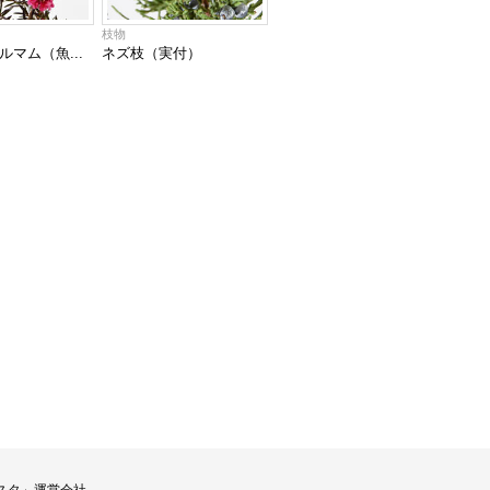
枝物
マム（魚...
ネズ枝（実付）
スタ」運営会社