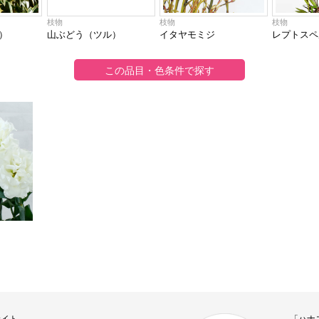
枝物
枝物
枝物
）
山ぶどう（ツル）
イタヤモミジ
レプトスペル
サイト
「ハナ