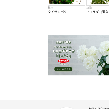
枝物
枝物
タイサンボク
ヒイラギ（斑入
切花の仕入れ