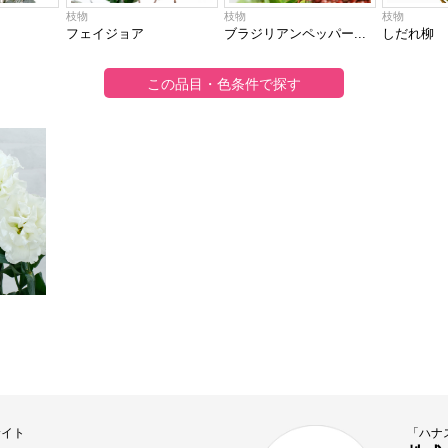
枝物
枝物
枝物
フェイジョア
ブラジリアンペッパー...
しだれ柳
サイト
「ハナ