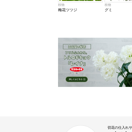
枝物
枝物
梅花ツツジ
グミ
切花の仕入れ