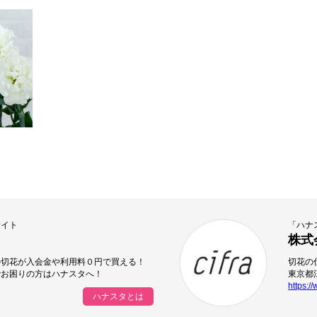
サイト
「ハナ
株式
の切花が入会金や利用料０円で買える！
切花の
でお困りの方はハナスタへ！
東京都江
https://
ハナスタとは