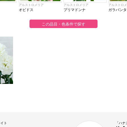
アルストロメリア
アルストロメリア
アルストロ
オビドス
プリマドンナ
ガラバンタ
サイト
「ハナ