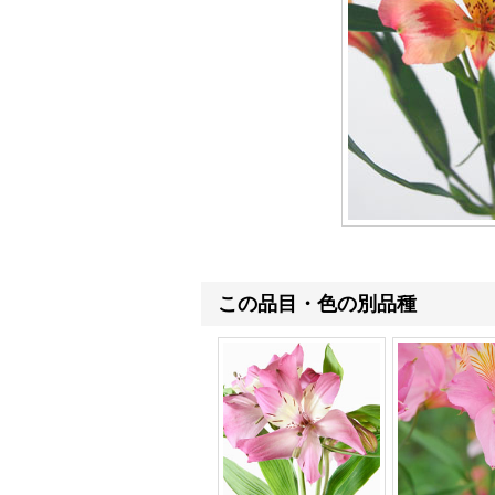
この品目・色の別品種